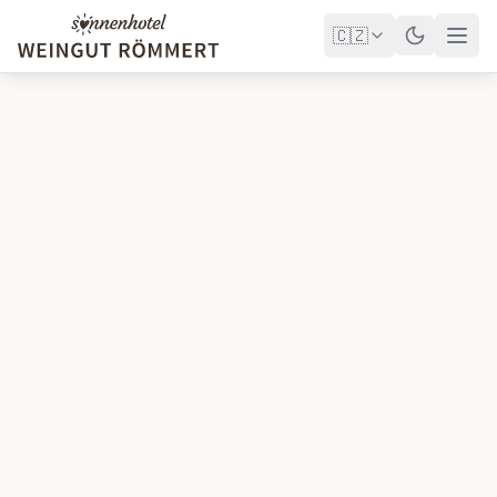
🇨🇿
Hotel
Wellness
Tagungen
Weingut
Golf
Angebote