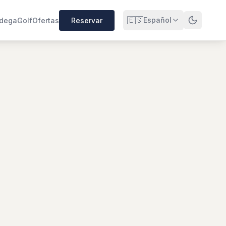
🇪🇸
Español
dega
Golf
Ofertas
Reservar